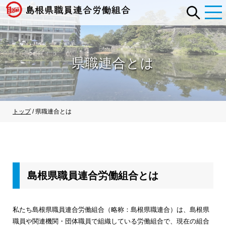
このページの本文へ
県職連合とは
現
トップ
/
県職連合とは
在
の
位
置：
島根県職員連合労働組合とは
私たち島根県職員連合労働組合（略称：島根県職連合）は、島根県
職員や関連機関・団体職員で組織している労働組合で、現在の組合